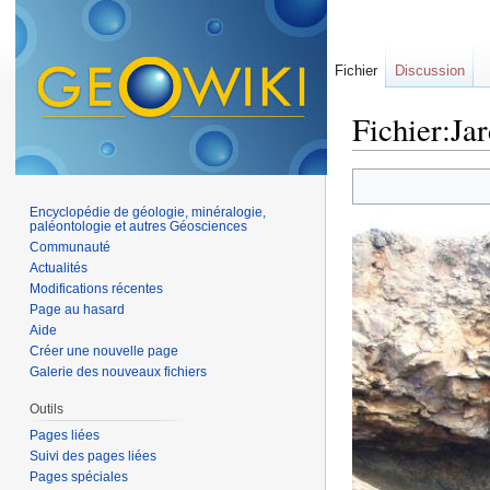
Fichier
Discussion
Fichier:Jar
Aller à :
navigation
,
Encyclopédie de géologie, minéralogie,
paléontologie et autres Géosciences
Communauté
Actualités
Modifications récentes
Page au hasard
Aide
Créer une nouvelle page
Galerie des nouveaux fichiers
Outils
Pages liées
Suivi des pages liées
Pages spéciales