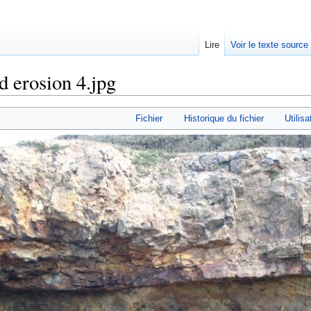
Lire
Voir le texte source
d erosion 4.jpg
rechercher
Fichier
Historique du fichier
Utilisa