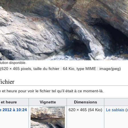
ution disponible.
(620 × 465 pixels, taille du fichier : 64 Kio, type MIME :
image/jpeg
)
ichier
et heure pour voir le fichier tel qu'il était à ce moment-là.
 et heure
Vignette
Dimensions
e 2012 à 10:24
620 × 465
(64 Kio)
Le sablais
(