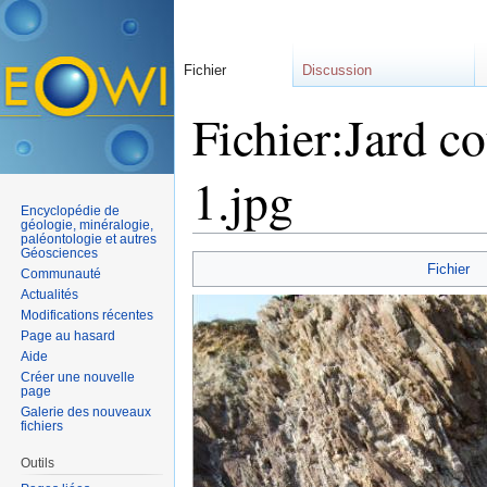
Fichier
Discussion
Fichier:Jard 
1.jpg
Encyclopédie de
géologie, minéralogie,
paléontologie et autres
Aller à :
navigation
,
rechercher
Géosciences
Fichier
Communauté
Actualités
Modifications récentes
Page au hasard
Aide
Créer une nouvelle
page
Galerie des nouveaux
fichiers
Outils