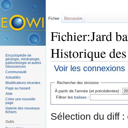
Fichier
Discussion
Fichier:Jard ba
Historique des
Encyclopédie de
géologie, minéralogie,
paléontologie et autres
Voir les connexions
Géosciences
Communauté
Aller à :
navigation
,
rechercher
Actualités
Rechercher des révisions
Modifications récentes
Page au hasard
À partir de l'année (et précédentes) :
Aide
Filtrer les
balises
:
Créer une nouvelle
page
Galerie des nouveaux
fichiers
Sélection du diff 
Outils