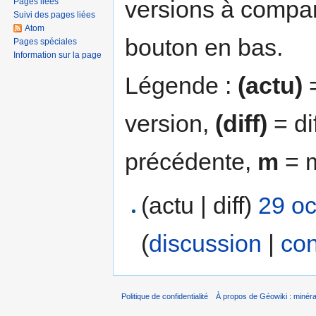
versions à compar
Pages liées
Suivi des pages liées
Atom
bouton en bas.
Pages spéciales
Information sur la page
Légende :
(actu)
=
version,
(diff)
= di
précédente,
m
= m
(actu | diff)
29 oc
(
discussion
|
con
Politique de confidentialité
À propos de Géowiki : minérau