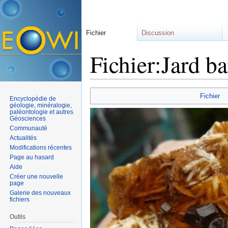
Fichier
Discussion
Fichier:Jard ba
Aller à :
navigation
,
rechercher
Fichier
Encyclopédie de
géologie, minéralogie,
paléontologie et autres
Géosciences
Communauté
Actualités
Modifications récentes
Page au hasard
Aide
Créer une nouvelle
page
Galerie des nouveaux
fichiers
Outils