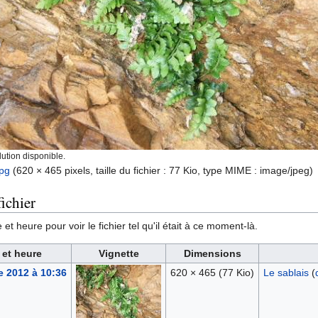
ution disponible.
pg
‎
(620 × 465 pixels, taille du fichier : 77 Kio, type MIME :
image/jpeg
)
ichier
et heure pour voir le fichier tel qu'il était à ce moment-là.
 et heure
Vignette
Dimensions
e 2012 à 10:36
620 × 465
(77 Kio)
Le sablais
(