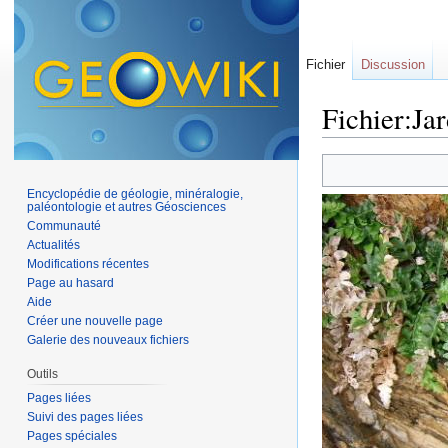
Fichier
Discussion
Fichier:Ja
Aller à :
navigation
,
Encyclopédie de géologie, minéralogie,
paléontologie et autres Géosciences
Communauté
Actualités
Modifications récentes
Page au hasard
Aide
Créer une nouvelle page
Galerie des nouveaux fichiers
Outils
Pages liées
Suivi des pages liées
Pages spéciales