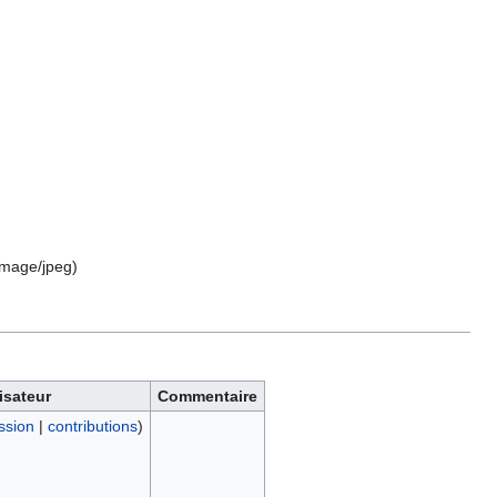
image/jpeg
)
lisateur
Commentaire
ssion
|
contributions
)