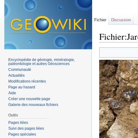
Fichier
Discussion
Fichier:Ja
Aller à :
navigation
,
Encyclopédie de géologie, minéralogie,
paléontologie et autres Géosciences
Communauté
Actualités
Modifications récentes
Page au hasard
Aide
Créer une nouvelle page
Galerie des nouveaux fichiers
Outils
Pages liées
Suivi des pages liées
Pages spéciales