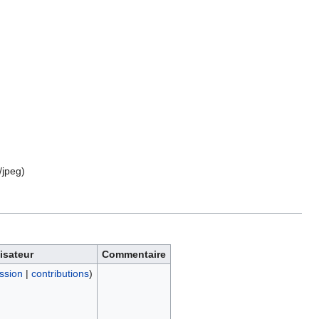
/jpeg
)
lisateur
Commentaire
ssion
|
contributions
)