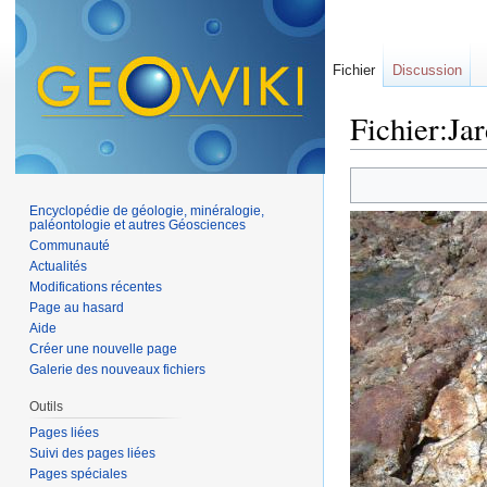
Fichier
Discussion
Fichier:Jar
Aller à :
navigation
,
Encyclopédie de géologie, minéralogie,
paléontologie et autres Géosciences
Communauté
Actualités
Modifications récentes
Page au hasard
Aide
Créer une nouvelle page
Galerie des nouveaux fichiers
Outils
Pages liées
Suivi des pages liées
Pages spéciales