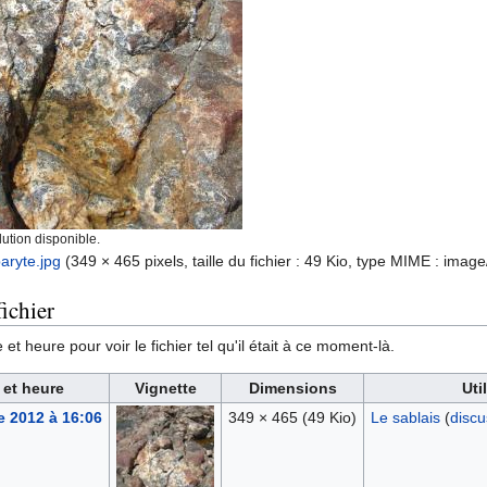
ution disponible.
baryte.jpg
‎
(349 × 465 pixels, taille du fichier : 49 Kio, type MIME :
image
ichier
et heure pour voir le fichier tel qu'il était à ce moment-là.
 et heure
Vignette
Dimensions
Uti
e 2012 à 16:06
349 × 465
(49 Kio)
Le sablais
(
discu