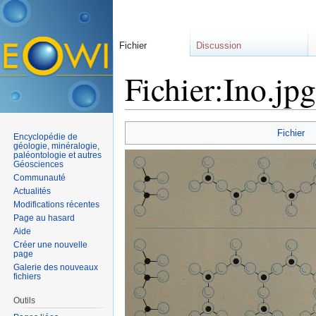
Fichier
Discussion
Fichier:Ino.jpg
Aller à :
navigation
,
rechercher
Fichier
Encyclopédie de
géologie, minéralogie,
paléontologie et autres
Géosciences
Communauté
Actualités
Modifications récentes
Page au hasard
Aide
Créer une nouvelle
page
Galerie des nouveaux
fichiers
Outils