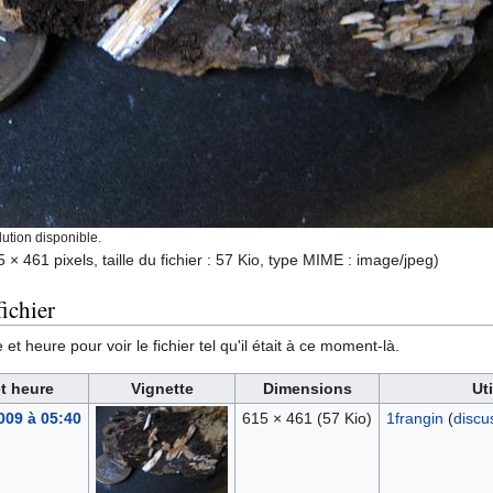
ution disponible.
 × 461 pixels, taille du fichier : 57 Kio, type MIME :
image/jpeg
)
ichier
et heure pour voir le fichier tel qu'il était à ce moment-là.
t heure
Vignette
Dimensions
Uti
009 à 05:40
615 × 461
(57 Kio)
1frangin
(
discu