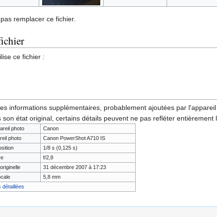
pas remplacer ce fichier.
fichier
ise ce fichier :
des informations supplémentaires, probablement ajoutées par l'appareil p
 son état original, certains détails peuvent ne pas refléter entièrement 
areil photo
Canon
reil photo
Canon PowerShot A710 IS
sition
1/8 s (0,125 s)
re
f/2,8
originelle
31 décembre 2007 à 17:23
cale
5,8 mm
 détaillées