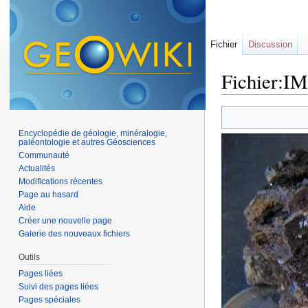
Fichier
Discussion
Fichier:I
Aller à :
navigation
,
Encyclopédie de géologie, minéralogie,
paléontologie et autres Géosciences
Communauté
Actualités
Modifications récentes
Page au hasard
Aide
Créer une nouvelle page
Galerie des nouveaux fichiers
Outils
Pages liées
Suivi des pages liées
Pages spéciales