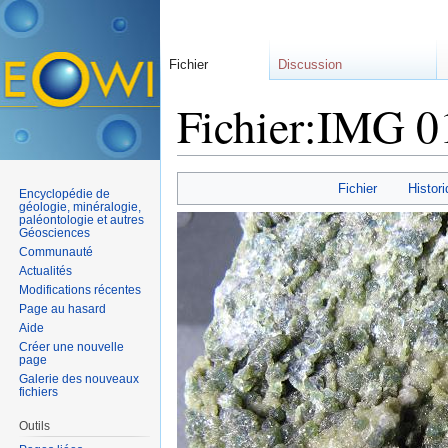
Fichier
Discussion
Fichier:IMG 
Aller à :
navigation
,
rechercher
Fichier
Histori
Encyclopédie de
géologie, minéralogie,
paléontologie et autres
Géosciences
Communauté
Actualités
Modifications récentes
Page au hasard
Aide
Créer une nouvelle
page
Galerie des nouveaux
fichiers
Outils