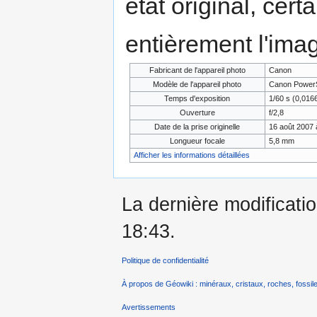
état original, cert
entièrement l'ima
Fabricant de l'appareil photo
Canon
Modèle de l'appareil photo
Canon PowerS
Temps d'exposition
1/60 s (0,01
Ouverture
f/2,8
Date de la prise originelle
16 août 2007 
Longueur focale
5,8 mm
Afficher les informations détaillées
La dernière modificatio
18:43.
Politique de confidentialité
À propos de Géowiki : minéraux, cristaux, roches, fossile
Avertissements