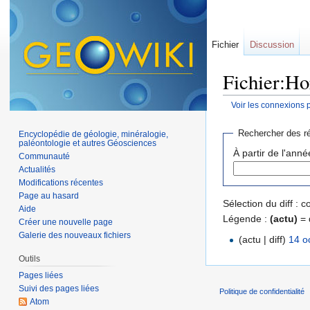
Fichier
Discussion
Fichier:Hor
Voir les connexions 
Aller à :
navigation
,
Rechercher des ré
Encyclopédie de géologie, minéralogie,
paléontologie et autres Géosciences
À partir de l'anné
Communauté
Actualités
Modifications récentes
Page au hasard
Sélection du diff :
Aide
Légende :
(actu)
= 
Créer une nouvelle page
Galerie des nouveaux fichiers
(actu | diff)
14 o
Outils
Pages liées
Suivi des pages liées
Politique de confidentialité
Atom