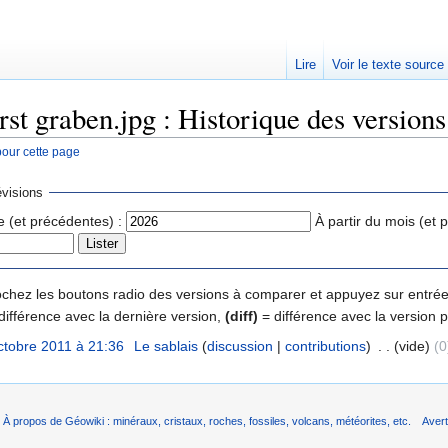
Lire
Voir le texte source
st graben.jpg : Historique des versions
pour cette page
rechercher
visions
e (et précédentes) :
À partir du mois (et 
 cochez les boutons radio des versions à comparer et appuyez sur entrée
différence avec la dernière version,
(diff)
= différence avec la version 
ctobre 2011 à 21:36
‎
Le sablais
(
discussion
|
contributions
)
‎
. .
(vide)
(0
À propos de Géowiki : minéraux, cristaux, roches, fossiles, volcans, météorites, etc.
Aver