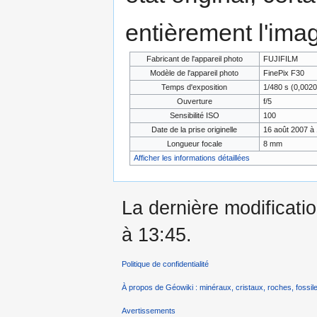
entièrement l'ima
Fabricant de l'appareil photo
FUJIFILM
Modèle de l'appareil photo
FinePix F30
Temps d'exposition
1/480 s (0,002
Ouverture
f/5
Sensibilité ISO
100
Date de la prise originelle
16 août 2007 à
Longueur focale
8 mm
Afficher les informations détaillées
La dernière modificatio
à 13:45.
Politique de confidentialité
À propos de Géowiki : minéraux, cristaux, roches, fossile
Avertissements