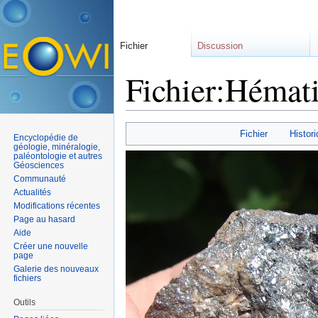
Fichier
Discussion
Fichier:Hémati
Aller à :
navigation
,
rechercher
Fichier
Histori
Encyclopédie de
géologie, minéralogie,
paléontologie et autres
Géosciences
Communauté
Actualités
Modifications récentes
Page au hasard
Aide
Créer une nouvelle
page
Galerie des nouveaux
fichiers
Outils