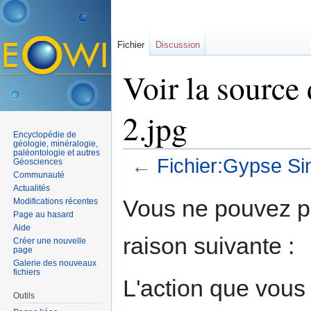
Fichier
Discussion
Voir la source
2.jpg
Encyclopédie de
géologie, minéralogie,
paléontologie et autres
←
Fichier:Gypse Si
Géosciences
Communauté
Aller à :
navigation
,
rechercher
Actualités
Vous ne pouvez pa
Modifications récentes
Page au hasard
Aide
raison suivante :
Créer une nouvelle
page
Galerie des nouveaux
fichiers
L'action que vous
Outils