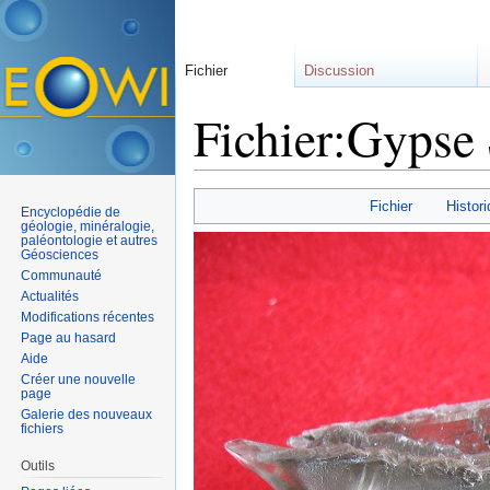
Fichier
Discussion
Fichier:Gypse 
Aller à :
navigation
,
rechercher
Fichier
Histori
Encyclopédie de
géologie, minéralogie,
paléontologie et autres
Géosciences
Communauté
Actualités
Modifications récentes
Page au hasard
Aide
Créer une nouvelle
page
Galerie des nouveaux
fichiers
Outils