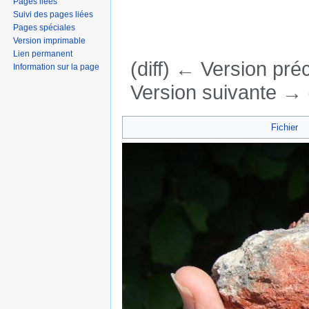
Pages liées
Suivi des pages liées
Pages spéciales
Version imprimable
Lien permanent
(diff) ← Version préc
Information sur la page
Version suivante → (
Aller à :
navigation
,
rechercher
Fichier