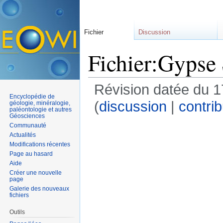
Fichier
Discussion
Fichier:Gypse 
Révision datée du 1
Encyclopédie de
(
discussion
|
contrib
géologie, minéralogie,
paléontologie et autres
Géosciences
Communauté
Actualités
Modifications récentes
Page au hasard
Aide
Créer une nouvelle
page
Galerie des nouveaux
fichiers
Outils