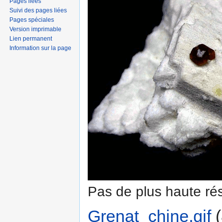
Pages liées
Suivi des pages liées
Pages spéciales
Version imprimable
Lien permanent
Information sur la page
Pas de plus haute rés
Grenat_chine.gif
‎