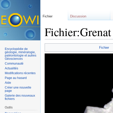
Fichier
Discussion
Fichier:Grenat
Aller à :
navigation
,
rechercher
Fichier
Encyclopédie de
géologie, minéralogie,
paléontologie et autres
Géosciences
Communauté
Actualités
Modifications récentes
Page au hasard
Aide
Créer une nouvelle
page
Galerie des nouveaux
fichiers
Outils