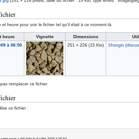
.jpg
‎
(251 × 226 pixels, taille du fichier : 15 Kio, type MIME :
image/jpe
ichier
et heure pour voir le fichier tel qu'il était à ce moment-là.
t heure
Vignette
Dimensions
Uti
2009 à 06:50
251 × 226
(15 Kio)
1frangin
(
discu
pas remplacer ce fichier.
fichier
ise ce fichier :
cette page a été faite le 9 juillet 2009 à 06:50.