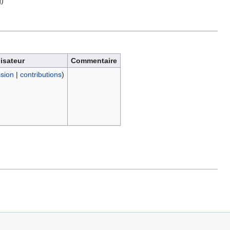
g
)
lisateur
Commentaire
ssion
|
contributions
)