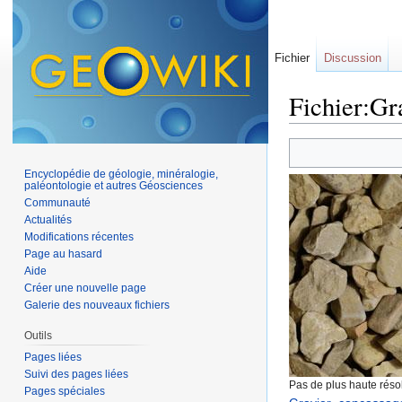
Fichier
Discussion
Fichier:Gr
Aller à :
navigation
,
Encyclopédie de géologie, minéralogie,
paléontologie et autres Géosciences
Communauté
Actualités
Modifications récentes
Page au hasard
Aide
Créer une nouvelle page
Galerie des nouveaux fichiers
Outils
Pages liées
Suivi des pages liées
Pas de plus haute résol
Pages spéciales