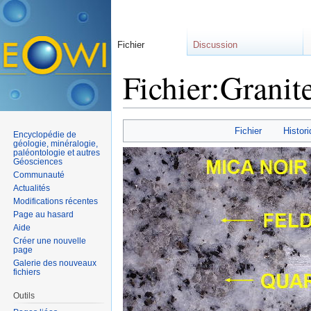
Fichier
Discussion
Fichier:Granit
Aller à :
navigation
,
rechercher
Fichier
Histori
Encyclopédie de
géologie, minéralogie,
paléontologie et autres
Géosciences
Communauté
Actualités
Modifications récentes
Page au hasard
Aide
Créer une nouvelle
page
Galerie des nouveaux
fichiers
Outils