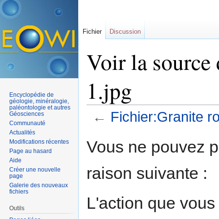
Fichier
Discussion
Voir la source
1.jpg
Encyclopédie de
géologie, minéralogie,
paléontologie et autres
←
Fichier:Granite r
Géosciences
Communauté
Aller à :
navigation
,
rechercher
Actualités
Vous ne pouvez pa
Modifications récentes
Page au hasard
Aide
raison suivante :
Créer une nouvelle
page
Galerie des nouveaux
fichiers
L'action que vous
Outils