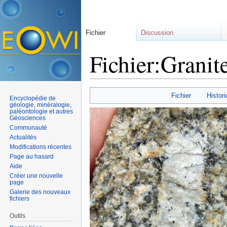
Fichier
Discussion
Fichier:Granite
Aller à :
navigation
,
rechercher
Fichier
Histori
Encyclopédie de
géologie, minéralogie,
paléontologie et autres
Géosciences
Communauté
Actualités
Modifications récentes
Page au hasard
Aide
Créer une nouvelle
page
Galerie des nouveaux
fichiers
Outils