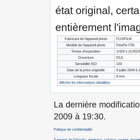
état original, cert
entièrement l'ima
Fabricant de l'appareil photo
FUJIFILM
Modèle de l'appareil photo
FinePix F30
Temps d'exposition
1/420 s (0,002
Ouverture
f/2,8
Sensibilité ISO
100
Date de la prise originelle
8 juillet 2009 à 
Longueur focale
8 mm
Afficher les informations détaillées
La dernière modificati
2009 à 19:30.
Politique de confidentialité
À propos de Géowiki : minéraux, cristaux, roches, fossile