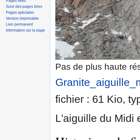
Pages liées
Suivi des pages liées
Pages spéciales
Version imprimable
Lien permanent
Information sur la page
Pas de plus haute rés
Granite_aiguille_m
fichier : 61 Kio, 
L'aiguille du Midi