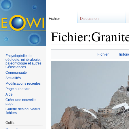
Fichier
Discussion
Fichier:Granite
Aller à :
navigation
,
rechercher
Fichier
Histori
Encyclopédie de
géologie, minéralogie,
paléontologie et autres
Géosciences
Communauté
Actualités
Modifications récentes
Page au hasard
Aide
Créer une nouvelle
page
Galerie des nouveaux
fichiers
Outils