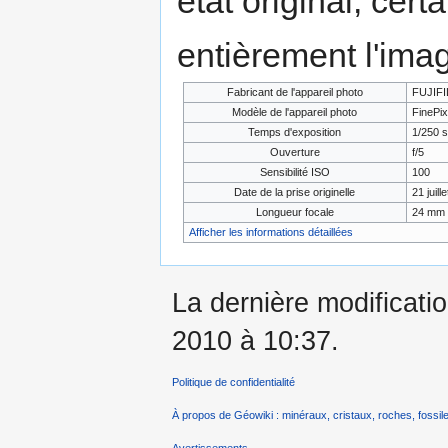
état original, cert
entièrement l'ima
Fabricant de l'appareil photo
FUJIF
Modèle de l'appareil photo
FinePi
Temps d'exposition
1/250 s
Ouverture
f/5
Sensibilité ISO
100
Date de la prise originelle
21 juill
Longueur focale
24 mm
Afficher les informations détaillées
La dernière modificatio
2010 à 10:37.
Politique de confidentialité
À propos de Géowiki : minéraux, cristaux, roches, fossile