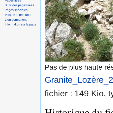
Pages liées
Suivi des pages liées
Pages spéciales
Version imprimable
Lien permanent
Information sur la page
Pas de plus haute rés
Granite_Lozère_2
fichier : 149 Kio,
Historique du fi