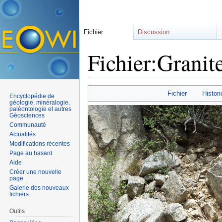
Fichier
Discussion
Fichier:Granit
Aller à :
navigation
,
rechercher
Fichier
Histori
Encyclopédie de
géologie, minéralogie,
paléontologie et autres
Géosciences
Communauté
Actualités
Modifications récentes
Page au hasard
Aide
Créer une nouvelle
page
Galerie des nouveaux
fichiers
Outils