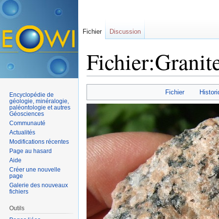
Fichier
Discussion
Fichier:Granit
Aller à :
navigation
,
rechercher
Fichier
Histori
Encyclopédie de
géologie, minéralogie,
paléontologie et autres
Géosciences
Communauté
Actualités
Modifications récentes
Page au hasard
Aide
Créer une nouvelle
page
Galerie des nouveaux
fichiers
Outils