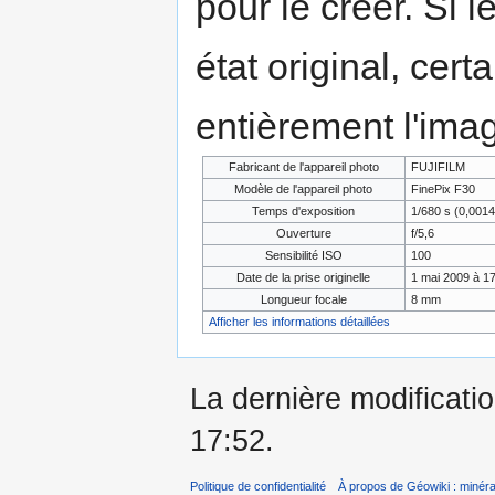
pour le créer. Si l
état original, cert
entièrement l'ima
Fabricant de l'appareil photo
FUJIFILM
Modèle de l'appareil photo
FinePix F30
Temps d'exposition
1/680 s (0,001
Ouverture
f/5,6
Sensibilité ISO
100
Date de la prise originelle
1 mai 2009 à 1
Longueur focale
8 mm
Afficher les informations détaillées
La dernière modificatio
17:52.
Politique de confidentialité
À propos de Géowiki : minérau