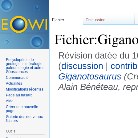
Fichier
Discussion
Fichier:Gigano
Révision datée du 10
Encyclopédie de
(
discussion
|
contrib
géologie, minéralogie,
paléontologie et autres
Géosciences
Giganotosaurus
(Cré
Communauté
Actualités
Alain Bénéteau, repr
Modifications récentes
Page au hasard
Aide
Créer une nouvelle
page
Galerie des nouveaux
fichiers
Outils