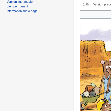
Version imprimable
(diff) ← Version précé
Lien permanent
Aller à :
navigation
,
Information sur la page