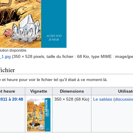
ution disponible.
_1.jpg
‎
(350 × 528 pixels, taille du fichier : 68 Kio, type MIME :
image/jp
ichier
et heure pour voir le fichier tel qu'il était à ce moment-là.
et heure
Vignette
Dimensions
Utilisa
2011 à 20:48
350 × 528
(68 Kio)
Le sablais
(
discussio