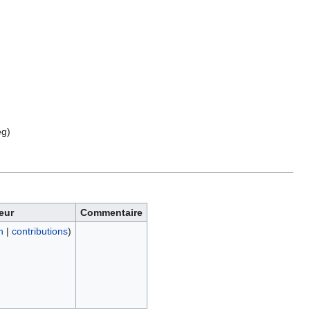
eg
)
teur
Commentaire
n
|
contributions
)