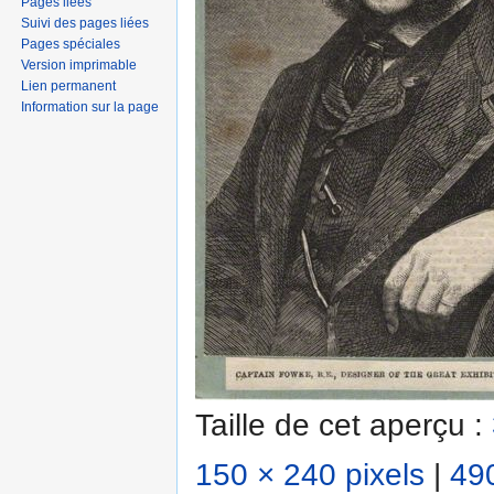
Pages liées
Suivi des pages liées
Pages spéciales
Version imprimable
Lien permanent
Information sur la page
Taille de cet aperçu :
150 × 240 pixels
|
490