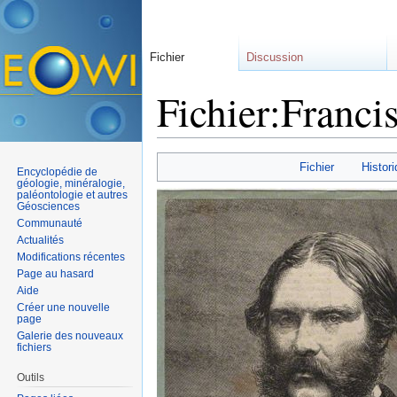
Fichier
Discussion
Fichier:Franci
Aller à :
navigation
,
rechercher
Fichier
Histori
Encyclopédie de
géologie, minéralogie,
paléontologie et autres
Géosciences
Communauté
Actualités
Modifications récentes
Page au hasard
Aide
Créer une nouvelle
page
Galerie des nouveaux
fichiers
Outils