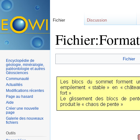
Fichier
Discussion
Fichier:Format
Aller à :
navigation
,
rechercher
Fichier
Encyclopédie de
géologie, minéralogie,
paléontologie et autres
Géosciences
Communauté
Actualités
Modifications récentes
Page au hasard
Aide
Créer une nouvelle
page
Galerie des nouveaux
fichiers
Outils