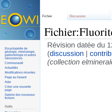
Fichier
Discussion
Fichier:Fluorit
Révision datée du 
Encyclopédie de
(
discussion
|
contrib
géologie, minéralogie,
paléontologie et autres
Géosciences
(collection elmineral
Communauté
Actualités
Modifications récentes
Page au hasard
Aide
Créer une nouvelle
page
Galerie des nouveaux
fichiers
Outils