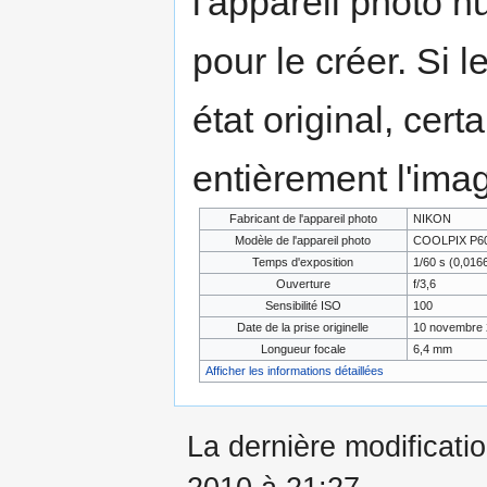
l'appareil photo n
pour le créer. Si l
état original, cert
entièrement l'ima
Fabricant de l'appareil photo
NIKON
Modèle de l'appareil photo
COOLPIX P6
Temps d'exposition
1/60 s (0,01
Ouverture
f/3,6
Sensibilité ISO
100
Date de la prise originelle
10 novembre 
Longueur focale
6,4 mm
Afficher les informations détaillées
La dernière modificati