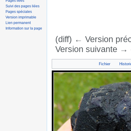
Pages liées
Suivi des pages liées
Pages spéciales
Version imprimable
Lien permanent
Information sur la page
(diff) ← Version préc
Version suivante → (
Aller à :
navigation
,
rechercher
Fichier
Histori