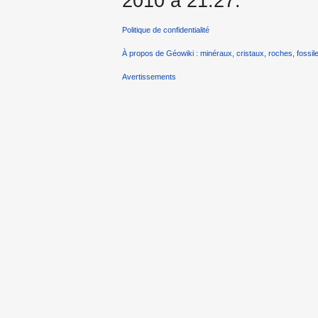
2010 à 21:27.
Politique de confidentialité
À propos de Géowiki : minéraux, cristaux, roches, fossile
Avertissements