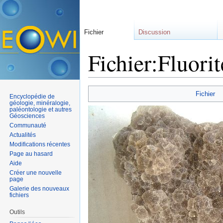
Fichier
Discussion
Fichier:Fluori
Aller à :
navigation
,
rechercher
Fichier
Encyclopédie de
géologie, minéralogie,
paléontologie et autres
Géosciences
Communauté
Actualités
Modifications récentes
Page au hasard
Aide
Créer une nouvelle
page
Galerie des nouveaux
fichiers
Outils