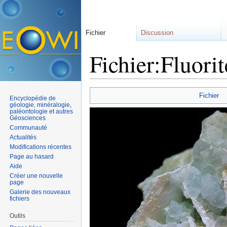
Fichier
Discussion
Fichier:Fluorit
Aller à :
navigation
,
rechercher
Fichier
Encyclopédie de
géologie, minéralogie,
paléontologie et autres
Géosciences
Communauté
Actualités
Modifications récentes
Page au hasard
Aide
Créer une nouvelle
page
Galerie des nouveaux
fichiers
Outils