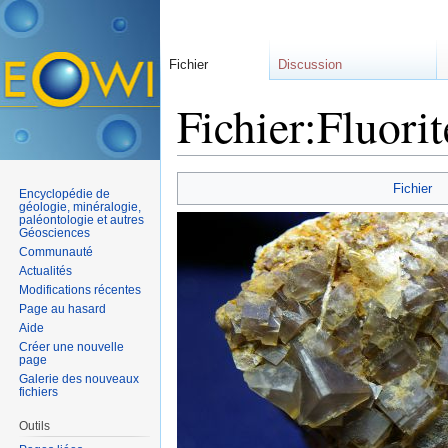
Fichier
Discussion
Fichier:Fluorit
Aller à :
navigation
,
rechercher
Fichier
Encyclopédie de
géologie, minéralogie,
paléontologie et autres
Géosciences
Communauté
Actualités
Modifications récentes
Page au hasard
Aide
Créer une nouvelle
page
Galerie des nouveaux
fichiers
Outils