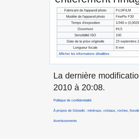
Fabricant de l'appareil photo
FUJIFILM
Modèle de l'appareil photo
FinePix F30
Temps d'exposition
1/340 s (0,002
Ouverture
f/4,5
Sensibilité ISO
100
Date de la prise originelle
23 septembre 2
Longueur focale
8 mm
Afficher les informations détaillées
La dernière modificati
2010 à 20:08.
Politique de confidentialité
À propos de Géowiki : minéraux, cristaux, roches, fossile
Avertissements