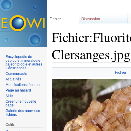
Fichier
Discussion
Fichier:Fluori
Clersanges.jpg
Encyclopédie de
géologie, minéralogie,
paléontologie et autres
Aller à :
navigation
,
rechercher
Géosciences
Fichier
Communauté
Actualités
Modifications récentes
Page au hasard
Aide
Créer une nouvelle
page
Galerie des nouveaux
fichiers
Outils