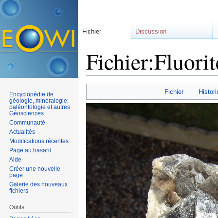
Fichier
Discussion
Fichier:Fluorit
Aller à :
navigation
,
rechercher
Fichier
Histori
Encyclopédie de
géologie, minéralogie,
paléontologie et autres
Géosciences
Communauté
Actualités
Modifications récentes
Page au hasard
Aide
Créer une nouvelle
page
Galerie des nouveaux
fichiers
Outils