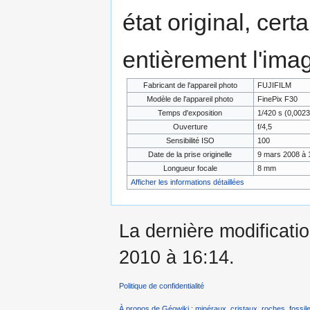
état original, cert
entièrement l'ima
Fabricant de l'appareil photo
FUJIFILM
Modèle de l'appareil photo
FinePix F30
Temps d'exposition
1/420 s (0,002
Ouverture
f/4,5
Sensibilité ISO
100
Date de la prise originelle
9 mars 2008 à 
Longueur focale
8 mm
Afficher les informations détaillées
La dernière modificati
2010 à 16:14.
Politique de confidentialité
À propos de Géowiki : minéraux, cristaux, roches, fossile