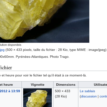
ution disponible.
jpg
‎
(500 × 433 pixels, taille du fichier : 28 Kio, type MIME :
image/jpeg
)
100x60mm. Pyrénées-Atlantiques. Photo Trago.
ichier
et heure pour voir le fichier tel qu'il était à ce moment-là.
et heure
Vignette
Dimensions
Utilisat
 2012 à 13:59
500 × 433
Le sablais
(28 Kio)
(
discussion
|
contr