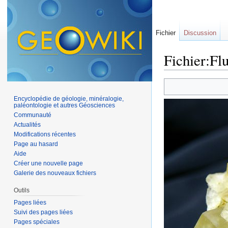
Fichier
Discussion
Fichier:Fl
Aller à :
navigation
,
Encyclopédie de géologie, minéralogie,
paléontologie et autres Géosciences
Communauté
Actualités
Modifications récentes
Page au hasard
Aide
Créer une nouvelle page
Galerie des nouveaux fichiers
Outils
Pages liées
Suivi des pages liées
Pages spéciales