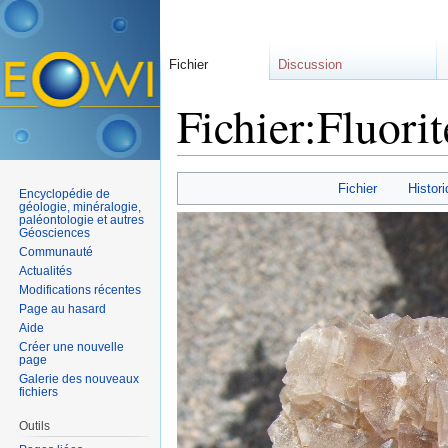
Fichier
Discussion
Fichier:Fluori
Aller à :
navigation
,
rechercher
Fichier
Histori
Encyclopédie de
géologie, minéralogie,
paléontologie et autres
Géosciences
Communauté
Actualités
Modifications récentes
Page au hasard
Aide
Créer une nouvelle
page
Galerie des nouveaux
fichiers
Outils