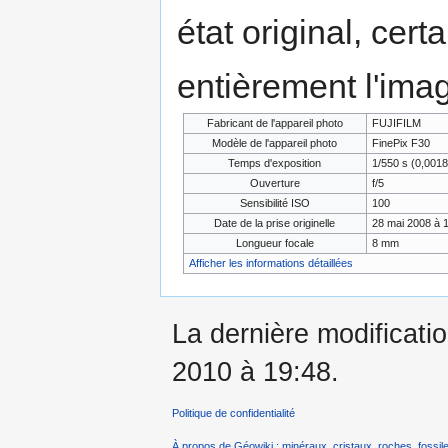
état original, cert
entièrement l'ima
Fabricant de l'appareil photo
FUJIFILM
Modèle de l'appareil photo
FinePix F30
Temps d'exposition
1/550 s (0,001
Ouverture
f/5
Sensibilité ISO
100
Date de la prise originelle
28 mai 2008 à 
Longueur focale
8 mm
Afficher les informations détaillées
La dernière modificati
2010 à 19:48.
Politique de confidentialité
À propos de Géowiki : minéraux, cristaux, roches, fossile