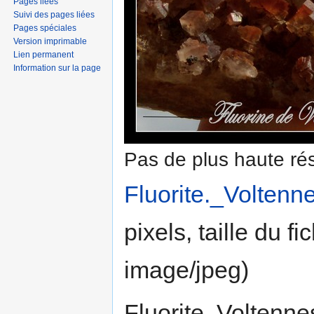
Pages liées
Suivi des pages liées
Pages spéciales
Version imprimable
Lien permanent
Information sur la page
Pas de plus haute rés
Fluorite._Voltenn
pixels, taille du f
image/jpeg
)
Fluorite. Voltennes