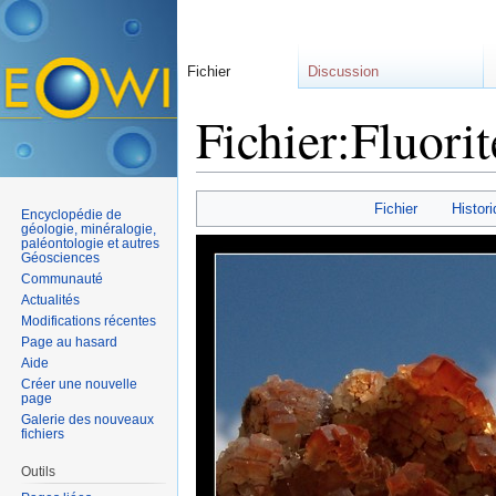
Fichier
Discussion
Fichier:Fluori
Aller à :
navigation
,
rechercher
Fichier
Histori
Encyclopédie de
géologie, minéralogie,
paléontologie et autres
Géosciences
Communauté
Actualités
Modifications récentes
Page au hasard
Aide
Créer une nouvelle
page
Galerie des nouveaux
fichiers
Outils