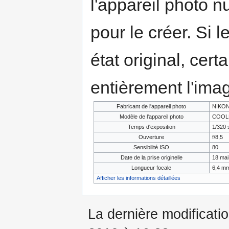
l'appareil photo n
pour le créer. Si l
état original, cert
entièrement l'ima
Fabricant de l'appareil photo
NIKO
Modèle de l'appareil photo
COOLP
Temps d'exposition
1/320 
Ouverture
f/8,5
Sensibilité ISO
80
Date de la prise originelle
18 mai
Longueur focale
6,4 m
Afficher les informations détaillées
La dernière modificati