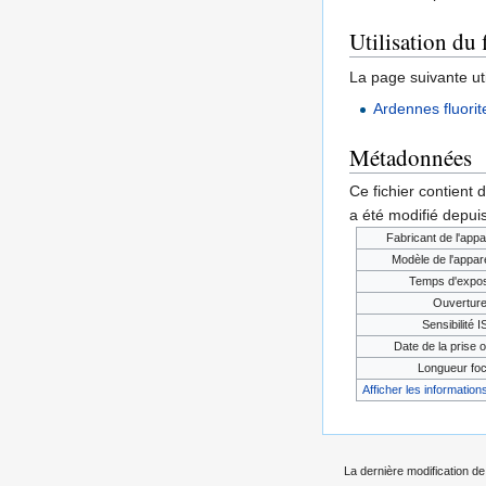
Utilisation du 
La page suivante util
Ardennes fluorite
Métadonnées
Ce fichier contient 
a été modifié depuis
Fabricant de l'appa
Modèle de l'appare
Temps d'expos
Ouvertur
Sensibilité 
Date de la prise o
Longueur foc
Afficher les informations
La dernière modification de