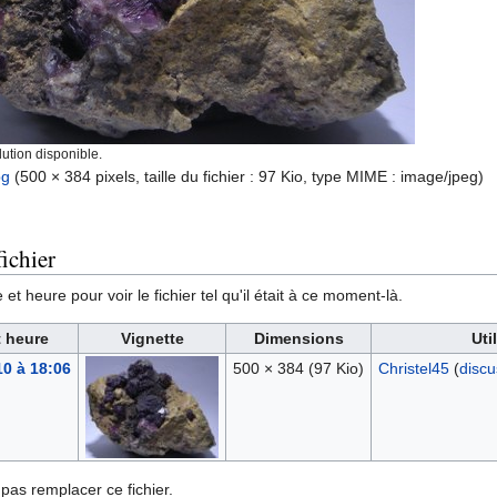
ution disponible.
pg
‎
(500 × 384 pixels, taille du fichier : 97 Kio, type MIME :
image/jpeg
)
ichier
et heure pour voir le fichier tel qu'il était à ce moment-là.
t heure
Vignette
Dimensions
Uti
10 à 18:06
500 × 384
(97 Kio)
Christel45
(
discu
pas remplacer ce fichier.