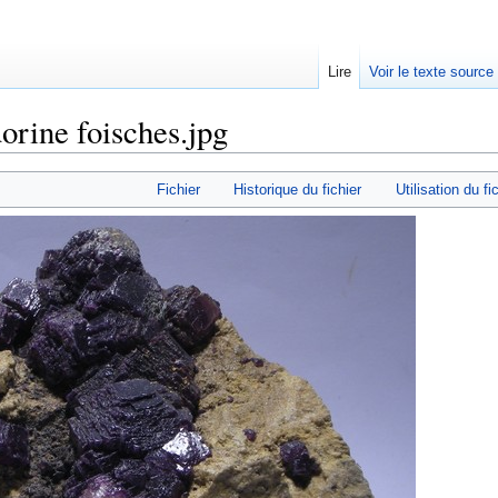
Lire
Voir le texte source
orine foisches.jpg
rechercher
Fichier
Historique du fichier
Utilisation du fi