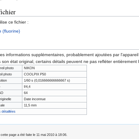
fichier
ise ce fichier :
 (fluorine)
des informations supplémentaires, probablement ajoutées par l'appareil p
 son état original, certains détails peuvent ne pas refléter entièrement 
reil photo
NIKON
il photo
COOLPIX P50
ition
1/60 s (0,016666666666667 s)
e
f/4,4
ISO
64
riginelle
Date inconnue
ale
11,5 mm
 détaillées
 cette page a été faite le 11 mai 2010 à 18:06.