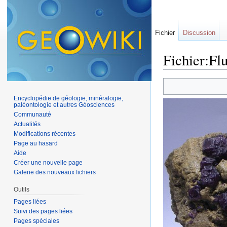
Fichier
Discussion
Fichier:Flu
Aller à :
navigation
,
Encyclopédie de géologie, minéralogie,
paléontologie et autres Géosciences
Communauté
Actualités
Modifications récentes
Page au hasard
Aide
Créer une nouvelle page
Galerie des nouveaux fichiers
Outils
Pages liées
Suivi des pages liées
Pages spéciales