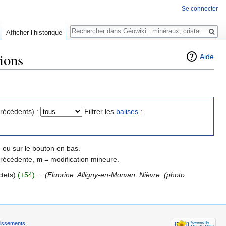
Se connecter
Rechercher
Afficher l’historique
sions
Aide
précédents) :
Filtrer les
balises
:
 ou sur le bouton en bas.
précédente,
m
= modification mineure.
tets)
(+54)
‎
. .
(Fluorine. Alligny-en-Morvan. Nièvre. (photo
tissements