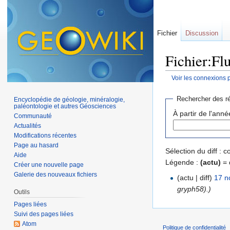
Fichier
Discussion
Fichier:Flu
Voir les connexions 
Aller à :
navigation
,
Rechercher des ré
Encyclopédie de géologie, minéralogie,
paléontologie et autres Géosciences
À partir de l'anné
Communauté
Actualités
Modifications récentes
Page au hasard
Sélection du diff :
Aide
Légende :
(actu)
= 
Créer une nouvelle page
Galerie des nouveaux fichiers
(actu | diff)
17 n
gryph58).)
Outils
Pages liées
Suivi des pages liées
Atom
Politique de confidentialité