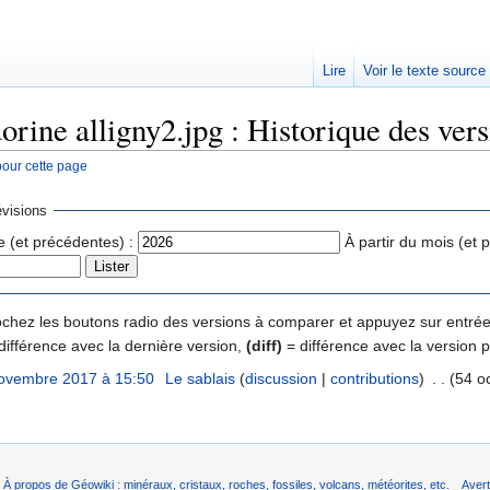
Lire
Voir le texte source
orine alligny2.jpg : Historique des ver
pour cette page
rechercher
visions
e (et précédentes) :
À partir du mois (et 
 cochez les boutons radio des versions à comparer et appuyez sur entrée
différence avec la dernière version,
(diff)
= différence avec la version 
ovembre 2017 à 15:50
‎
Le sablais
(
discussion
|
contributions
)
‎
. .
(54 oc
À propos de Géowiki : minéraux, cristaux, roches, fossiles, volcans, météorites, etc.
Aver