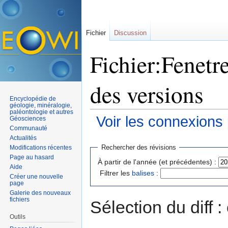
Fichier
Discussion
Fichier:Fenetre
des versions
Encyclopédie de
géologie, minéralogie,
paléontologie et autres
Voir les connexions
Géosciences
Communauté
Aller à :
navigation
,
rechercher
Actualités
Rechercher des révisions
Modifications récentes
Page au hasard
À partir de l'année (et précédentes) :
Aide
Filtrer les
balises
:
Créer une nouvelle
page
Galerie des nouveaux
fichiers
Sélection du diff 
Outils