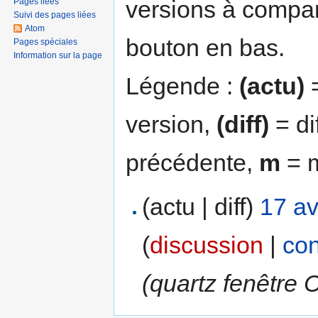
versions à compar
Pages liées
Suivi des pages liées
Atom
bouton en bas.
Pages spéciales
Information sur la page
Légende :
(actu)
=
version,
(diff)
= di
précédente,
m
= m
(actu | diff)
17 av
(
discussion
|
con
(quartz fenêtre C