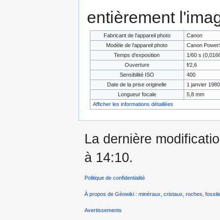
entièrement l'ima
Fabricant de l'appareil photo
Canon
Modèle de l'appareil photo
Canon PowerS
Temps d'exposition
1/60 s (0,01
Ouverture
f/2,6
Sensibilité ISO
400
Date de la prise originelle
1 janvier 1980
Longueur focale
5,8 mm
Afficher les informations détaillées
La dernière modificatio
à 14:10.
Politique de confidentialité
À propos de Géowiki : minéraux, cristaux, roches, fossile
Avertissements