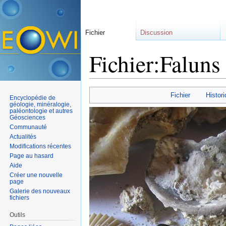
Fichier
Discussion
Fichier:Faluns 
Aller à :
navigation
,
rechercher
Fichier
Histori
Encyclopédie de
géologie, minéralogie,
paléontologie et autres
Géosciences
Communauté
Actualités
Modifications récentes
Page au hasard
Aide
Créer une nouvelle
page
Galerie des nouveaux
fichiers
Outils