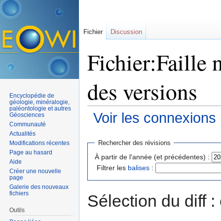
Fichier
Discussion
Fichier:Faille 
des versions
Encyclopédie de
géologie, minéralogie,
paléontologie et autres
Voir les connexions
Géosciences
Communauté
Aller à :
navigation
,
rechercher
Actualités
Rechercher des révisions
Modifications récentes
Page au hasard
À partir de l'année (et précédentes) :
Aide
Filtrer les
balises
:
Créer une nouvelle
page
Galerie des nouveaux
fichiers
Sélection du diff 
Outils