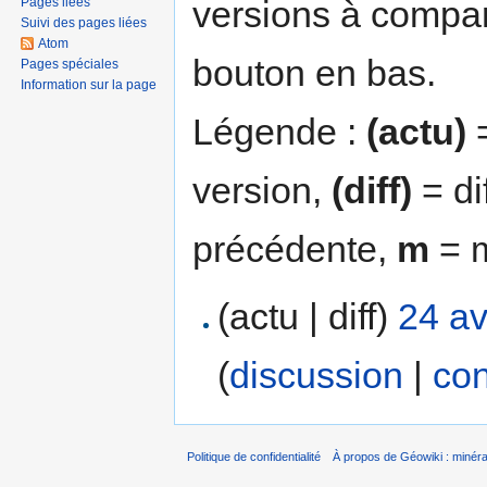
versions à compar
Pages liées
Suivi des pages liées
Atom
bouton en bas.
Pages spéciales
Information sur la page
Légende :
(actu)
=
version,
(diff)
= di
précédente,
m
= m
(actu | diff)
24 av
(
discussion
|
con
Politique de confidentialité
À propos de Géowiki : minérau