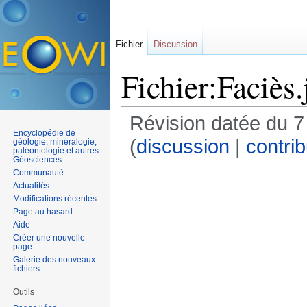
Fichier
Discussion
Fichier:Faciès.
Révision datée du 
Encyclopédie de
(
discussion
|
contrib
géologie, minéralogie,
paléontologie et autres
Géosciences
Communauté
Actualités
Modifications récentes
Page au hasard
Aide
Créer une nouvelle
page
Galerie des nouveaux
fichiers
Outils