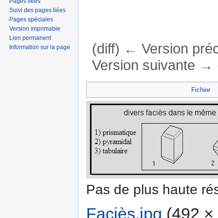
Pages liées
Suivi des pages liées
Pages spéciales
Version imprimable
Lien permanent
(diff) ← Version préc
Information sur la page
Version suivante → (
Aller à :
navigation
,
rechercher
Fichier
Pas de plus haute rés
Faciès.jpg
‎
(492 × 