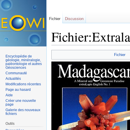
Fichier
Discussion
Fichier:Extrala
Aller à :
navigation
,
rechercher
Fichier
Encyclopédie de
géologie, minéralogie,
paléontologie et autres
Géosciences
Communauté
Actualités
Modifications récentes
Page au hasard
Aide
Créer une nouvelle
page
Galerie des nouveaux
fichiers
Outils