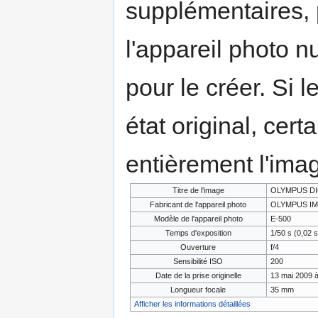
supplémentaires,
l'appareil photo n
pour le créer. Si l
état original, cert
entièrement l'ima
Titre de l'image
OLYMPUS DI
Fabricant de l'appareil photo
OLYMPUS IM
Modèle de l'appareil photo
E-500
Temps d'exposition
1/50 s (0,02 s
Ouverture
f/4
Sensibilité ISO
200
Date de la prise originelle
13 mai 2009 à
Longueur focale
35 mm
Afficher les informations détaillées