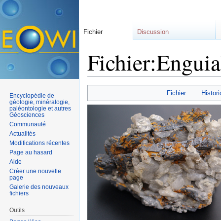
Fichier
Discussion
Fichier:Enguia
Aller à :
navigation
,
rechercher
Fichier
Histori
Encyclopédie de
géologie, minéralogie,
paléontologie et autres
Géosciences
Communauté
Actualités
Modifications récentes
Page au hasard
Aide
Créer une nouvelle
page
Galerie des nouveaux
fichiers
Outils