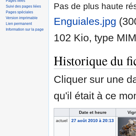
Pages liées
Pas de plus haute rés
Suivi des pages liées
Pages spéciales
Enguiales.jpg
‎
(300
Version imprimable
Lien permanent
Information sur la page
102 Kio, type MI
Historique du fi
Cliquer sur une dat
qu'il était à ce mo
Date et heure
Vign
actuel
27 août 2010 à 20:13