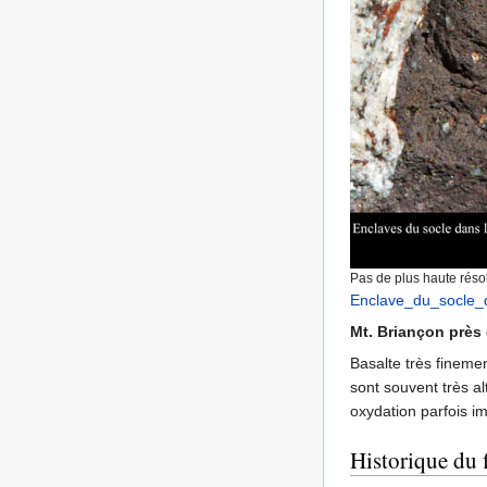
Pas de plus haute résol
Enclave_du_socle_
Mt. Briançon près
Basalte très fineme
sont souvent très a
oxydation parfois i
Historique du f