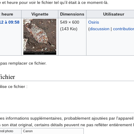
et heure pour voir le fichier tel qu'il était à ce moment-là.
t heure
Vignette
Dimensions
Utilisateur
12 à 09:58
549 × 600
Osiris
(143 Kio)
(
discussion
|
contributio
pas remplacer ce fichier.
fichier
ise ce fichier :
des informations supplémentaires, probablement ajoutées par l'appareil p
 son état original, certains détails peuvent ne pas refléter entièrement 
reil photo
Canon