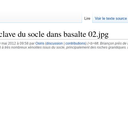
Lire
Voir le texte source
clave du socle dans basalte 02.jpg
0 mai 2012 à 09:58 par
Osiris
(
discussion
|
contributions
)
(<b>Mt. Briançon près de 
) à très nombreux xénolites issus du socle, principalement des roches granitiques. 