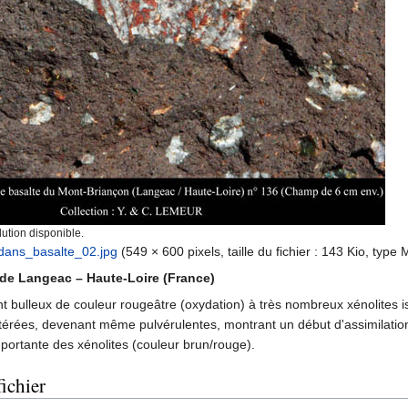
ution disponible.
dans_basalte_02.jpg
‎
(549 × 600 pixels, taille du fichier : 143 Kio, type
 de Langeac – Haute-Loire (France)
nt bulleux de couleur rougeâtre (oxydation) à très nombreux xénolites 
ltérées, devenant même pulvérulentes, montrant un début d'assimilatio
mportante des xénolites (couleur brun/rouge).
ichier