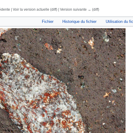
dente | Voir la version actuelle (diff) | Version suivante → (diff)
rechercher
Fichier
Historique du fichier
Utilisation du fi