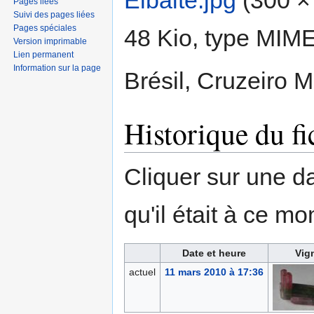
Elbaite.jpg
‎
(300 × 
Pages liées
Suivi des pages liées
Pages spéciales
48 Kio, type MIM
Version imprimable
Lien permanent
Information sur la page
Brésil, Cruzeiro M
Historique du fi
Cliquer sur une dat
qu'il était à ce mo
Date et heure
Vig
actuel
11 mars 2010 à 17:36