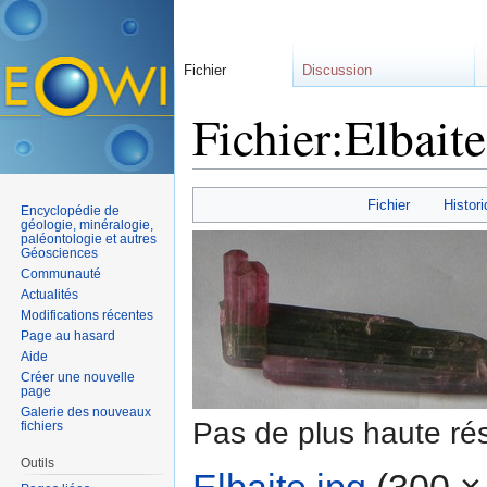
Fichier
Discussion
Fichier:Elbaite
Aller à :
navigation
,
rechercher
Fichier
Histori
Encyclopédie de
géologie, minéralogie,
paléontologie et autres
Géosciences
Communauté
Actualités
Modifications récentes
Page au hasard
Aide
Créer une nouvelle
page
Galerie des nouveaux
Pas de plus haute rés
fichiers
Outils