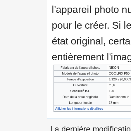
l'appareil photo n
pour le créer. Si l
état original, cert
entièrement l'ima
Fabricant de l'appareil photo
NIKON
Modèle de l'appareil photo
COOLPIX P50
Temps d'exposition
1/120 s (0,008
Ouverture
f/5,6
Sensibilité ISO
120
Date de la prise originelle
Date inconnue
Longueur focale
17 mm
Afficher les informations détaillées
La dernière modificati