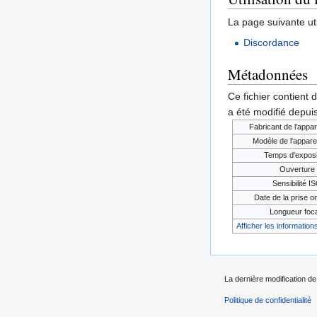
La page suivante util
Discordance
Métadonnées
Ce fichier contient 
a été modifié depuis
Fabricant de l'appar
Modèle de l'appare
Temps d'exposi
Ouverture
Sensibilité I
Date de la prise or
Longueur foc
Afficher les informations
La dernière modification de 
Politique de confidentialité