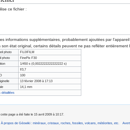
ise ce fichier :
des informations supplémentaires, probablement ajoutées par l'appareil p
 son état original, certains détails peuvent ne pas refléter entièrement 
eil photo
FUJIFILM
il photo
FinePix F30
tion
1/450 s (0,0022222222222222 s)
f/3,7
SO
100
iginelle
13 février 2008 à 17:13
ale
14,1 mm
 détaillées
cette page a été faite le 15 avril 2009 à 10:17.
À propos de Géowiki : minéraux, cristaux, roches, fossiles, volcans, météorites, etc.
Aver