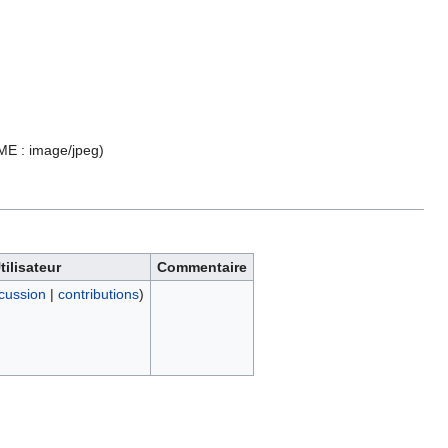
IME :
image/jpeg
)
tilisateur
Commentaire
cussion
|
contributions
)