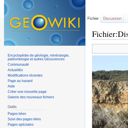
Fichier
Discussion
Fichier:Di
Aller à :
navigation
,
Encyclopédie de géologie, minéralogie,
paléontologie et autres Géosciences
Communauté
Actualités
Modifications récentes
Page au hasard
Aide
Créer une nouvelle page
Galerie des nouveaux fichiers
Outils
Pages liées
Suivi des pages liées
Pages spéciales