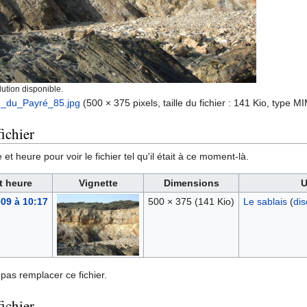
ution disponible.
e_du_Payré_85.jpg
‎
(500 × 375 pixels, taille du fichier : 141 Kio, type M
ichier
et heure pour voir le fichier tel qu'il était à ce moment-là.
t heure
Vignette
Dimensions
U
009 à 10:17
500 × 375
(141 Kio)
Le sablais
(
dis
pas remplacer ce fichier.
fichier