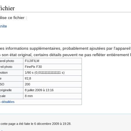
fichier
ise ce fichier :
anite
des informations supplémentaires, probablement ajoutées par l'appareil p
 son état original, certains détails peuvent ne pas refléter entièrement 
areil photo
FUJIFILM
eil photo
FinePix F30
sition
1/90 s (0,011111111111111 s)
e
f/2,8
 ISO
200
riginelle
8 juillet 2009 à 13:16
cale
8 mm
 détaillées
 cette page a été faite le 6 décembre 2009 à 19:28.