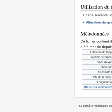
Utilisation du 
La page suivante util
Altération du gr
Métadonnées
Ce fichier contient 
a été modifié depuis
Fabricant de l'app
Modèle de l'appar
Temps d'expo
Ouvertur
Sensibilité
Date de la prise o
Longueur fo
Afficher les informations
La dernière modification de