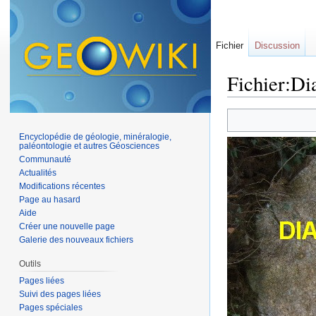
Fichier
Discussion
Fichier:Di
Aller à :
navigation
,
Encyclopédie de géologie, minéralogie,
paléontologie et autres Géosciences
Communauté
Actualités
Modifications récentes
Page au hasard
Aide
Créer une nouvelle page
Galerie des nouveaux fichiers
Outils
Pages liées
Suivi des pages liées
Pages spéciales