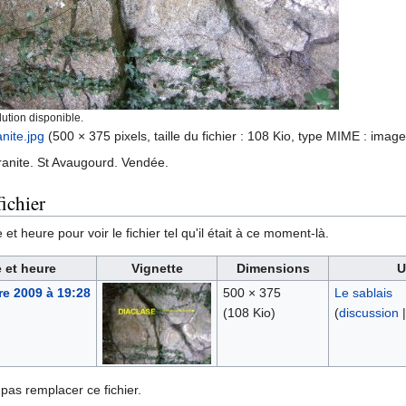
ution disponible.
nite.jpg
‎
(500 × 375 pixels, taille du fichier : 108 Kio, type MIME :
image
ranite. St Avaugourd. Vendée.
ichier
et heure pour voir le fichier tel qu'il était à ce moment-là.
 et heure
Vignette
Dimensions
U
e 2009 à 19:28
500 × 375
Le sablais
(108 Kio)
(
discussion
pas remplacer ce fichier.