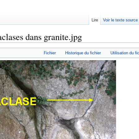
Lire
Voir le texte source
aclases dans granite.jpg
rechercher
Fichier
Historique du fichier
Utilisation du fi