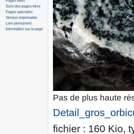
Pages liées
Suivi des pages liées
Pages spéciales
Version imprimable
Lien permanent
Information sur la page
Pas de plus haute rés
Detail_gros_orbic
fichier : 160 Kio,