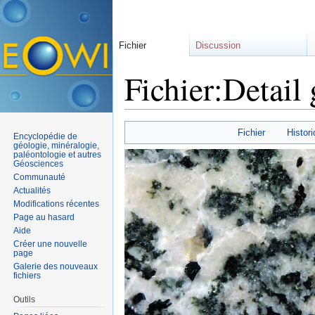
Fichier
Discussion
Fichier:Detail 
Aller à :
navigation
,
rechercher
Fichier
Histori
Encyclopédie de
géologie, minéralogie,
paléontologie et autres
Géosciences
Communauté
Actualités
Modifications récentes
Page au hasard
Aide
Créer une nouvelle
page
Galerie des nouveaux
fichiers
Outils